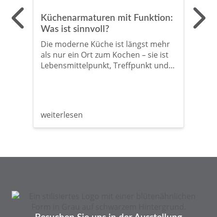
Küchenarmaturen mit Funktion:
Dus
Was ist sinnvoll?
Umw
Barr
Die moderne Küche ist längst mehr
als nur ein Ort zum Kochen – sie ist
Das
Lebensmittelpunkt, Treffpunkt und
Ans
zunehmend auch Hightech-Zone.
in d
Kein Wunder also, dass auch die
wiss
Küchenarmatur ein echtes
Rein
Multitalent geworden ist. Neben dem
hygi
weiterlesen
wei
klassischen Warm- und Kaltwasser
bes
bieten viele Modelle heute
Bes
Zusatzfunktionen wie kochend
Kra
heißes Wasser, sprudelndes Wasser
oder integrierte Filtersysteme.